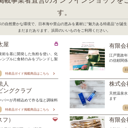
掲載事業者直営のオンラインショップを
す。
市の自然豊かな環境で、日本海や里山の恵みを素材に”魅力ある特産品”が誕生
まだまだあります、浜田のいいものをご利用ください。
太屋
有限会
技術を基に開発した魚粉を使い、化
江戸寛政年
シンプルに食材のみをブレンドし製
の信頼関係
E
特産品ガイド掲載商品はこちら
法人
株式会
ビングクラブ
天然温泉水
ます
ーバーが丹精込めて作る塩と調味料
E
特産品ガイド掲載商品はこちら
スフ）
有限会