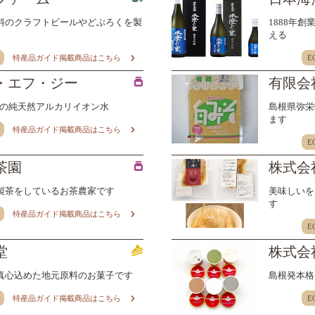
料のクラフトビールやどぶろくを製
1888年
える
特産品ガイド掲載商品はこちら
E
・エフ・ジー
有限会
.2の純天然アルカリイオン水
島根県弥栄
ます
特産品ガイド掲載商品はこちら
E
茶園
株式会
製茶をしているお茶農家です
美味しいを
す
特産品ガイド掲載商品はこちら
E
堂
株式会
真心込めた地元原料のお菓子です
島根発本格
特産品ガイド掲載商品はこちら
E