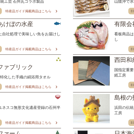
統工芸 石州瓦コラボ製品
山陰沖で水
特産品ガイド掲載商品はこちら
E
あけぼの水産
有限会
た自社処理で美味しい魚をお届けし
看板商品は
し
特産品ガイド掲載商品はこちら
E
西田和
ファブリック
国指定重要
紙工房
に特化した手織の絹浴用タオル
E
特産品ガイド掲載商品はこちら
島根の
ユネスコ無形文化遺産登録の石州半
浜田の伝統
工房
特産品ガイド掲載商品はこちら
E
ファーム
日本海