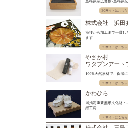
島根県産広葉樹×島根県伝
ECサイトはこちら
株式会社 浜田
漁獲から加工まで一貫し
ます
ECサイトはこちら
やさか村
ワタブンアート
100%天然素材で、保湿
ECサイトはこちら
かわひら
国指定重要無形文化財・
紙工房
ECサイトはこちら
株式会社 三島