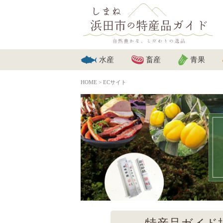
水産
畜産
青果
HOME
>
ECサイト