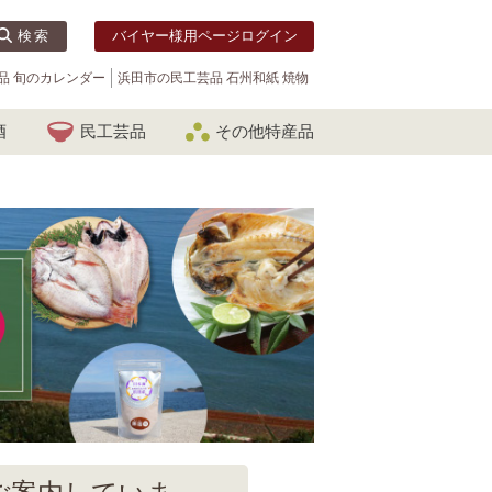
検索
バイヤー様用ページログイン
品 旬のカレンダー
浜田市の民工芸品 石州和紙 焼物
酒
民工芸品
その他特産品