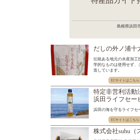
特産品ガイド
島根県浜田
だしの外ノ浦十
伝統ある地元の水産加工
学的なものは使用せず、
造しています。
ECサイトはこちら
特定非営利活動
浜田ライフセー
浜田の海を守るライフセ
ECサイトはこちら
株式会社suhu（