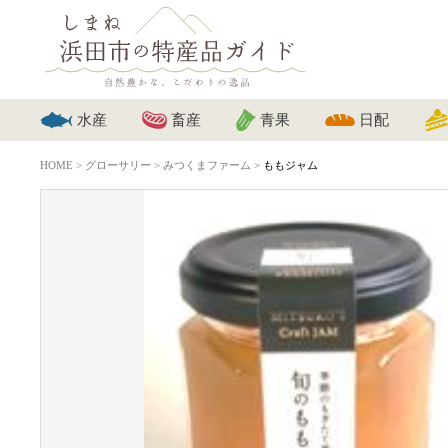
水産
畜産
青果
日配
HOME
>
グローサリー
>
みつくまファーム
>
ももジャム