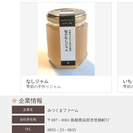
なしジャム
いち
季節の手作りジャム
季節
企業情報
企業名
みつくまファーム
会社所在地
〒697－0061 島根県浜田市笠柄町57
TEL
0855－23－0635