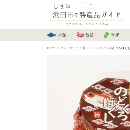
水産
畜産
青果
HOME
>
グローサリー
>
株）シーライフ
>
のどぐろほぐ