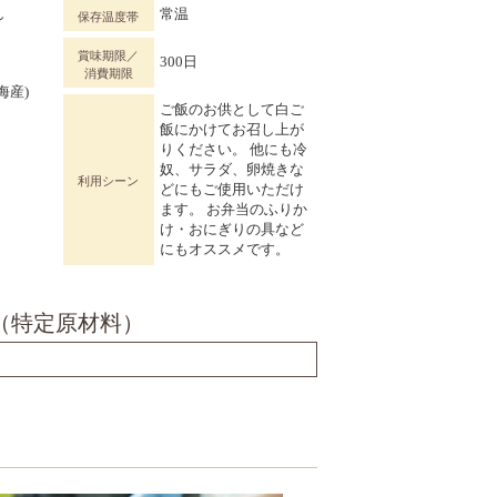
し
常温
保存温度帯
賞味期限／
300日
消費期限
海産)
ご飯のお供として白ご
飯にかけてお召し上が
りください。 他にも冷
奴、サラダ、卵焼きな
利用シーン
どにもご使用いただけ
ます。 お弁当のふりか
け・おにぎりの具など
にもオススメです。
（特定原材料）