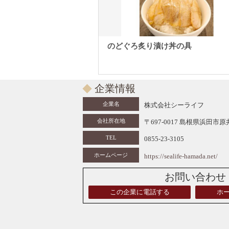
のどぐろ炙り漬け丼の具
企業情報
企業名
株式会社シーライフ
会社所在地
〒697-0017 島根県浜田市原
TEL
0855-23-3105
ホームページ
https://sealife-hamada.net/
お問い合わせ
この企業に電話する
ホ