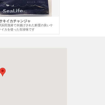
サキイカチャンジャ
県浜田漁港で水揚げされた鮮度の良いケ
キイカを使った生珍味です