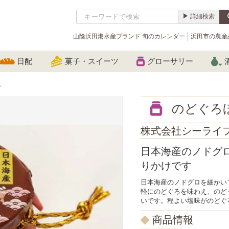
詳細検索
山陰浜田港水産ブランド 旬のカレンダー
浜田市の農産
日配
菓子・スイーツ
グローサリー
し
のどぐろ
株式会社シーライ
日本海産のノドグ
りかけです
日本海産のノドグロを細かい
軽にのどぐろを味わえ、のど
いです。程よい塩味がのどぐ
商品情報