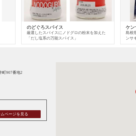
のどぐろスパイス
ケン
厳選したスパイスにノドグロの粉末を加えた
島根
「だし塩系の万能スパイス」
ンサ
井町907番地2
ームページを見る