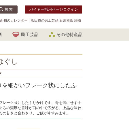
検索
バイヤー様用ページログイン
品 旬のカレンダー
浜田市の民工芸品 石州和紙 焼物
酒
民工芸品
その他特産品
ほぐし
フ
ロを細かいフレーク状にしたふ
フレーク状にしたふりかけです。骨を気にせず手
ぐろの濃厚な旨味が口の中で広がる、上品な味わ
ろの甘さと合わさり、ご飯がすすみます。