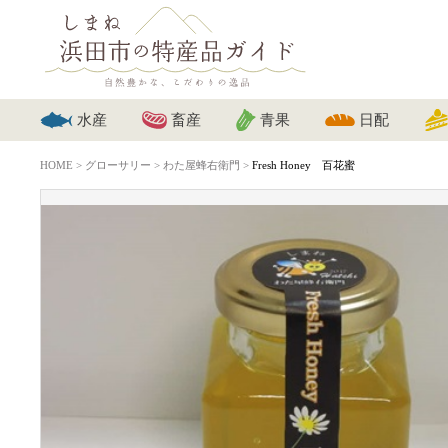
水産
畜産
青果
日配
HOME
>
グローサリー
>
わた屋蜂右衛門
>
Fresh Honey 百花蜜