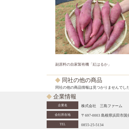
副原料の自家製有機「紅はるか」
同社の他の商品
同社の他の商品情報は見つかりませんでし
企業情報
企業名
株式会社 三島ファーム
会社所在地
〒697-0003 島根県浜田市
TEL
0855-25-5134