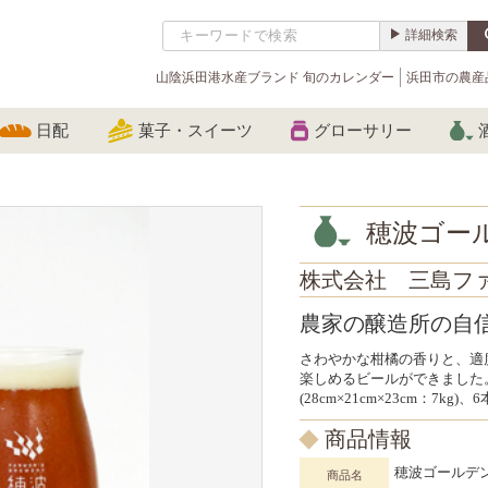
詳細検索
山陰浜田港水産ブランド 旬のカレンダー
浜田市の農産
日配
菓子・スイーツ
グローサリー
穂波ゴー
株式会社 三島フ
農家の醸造所の自
さわやかな柑橘の香りと、適
楽しめるビールができました。
(28cm×21cm×23cm：7kg)
商品情報
穂波ゴールデ
商品名