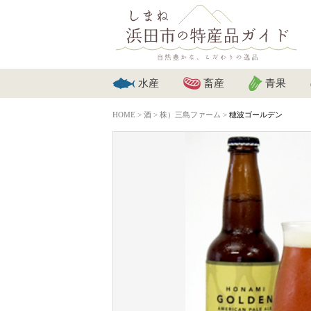
水産
畜産
青果
HOME
>
酒
>
株）三島ファーム
>
穂波ゴールデン