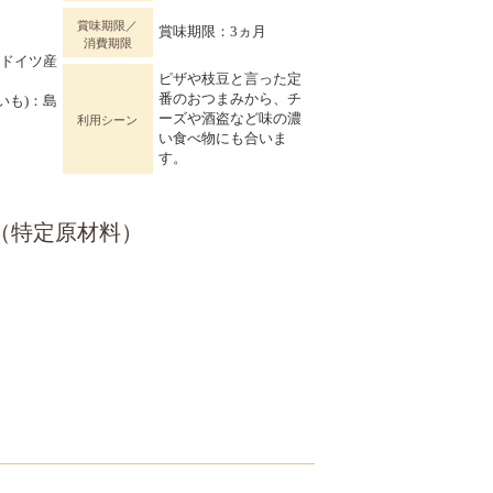
賞味期限／
賞味期限：3ヵ月
消費期限
：ドイツ産
ピザや枝豆と言った定
他
番のおつまみから、チ
いも)：島
ーズや酒盗など味の濃
利用シーン
い食べ物にも合いま
す。
（特定原材料）