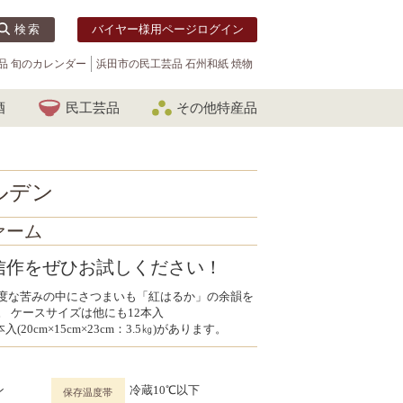
検索
バイヤー様用ページログイン
品 旬のカレンダー
浜田市の民工芸品 石州和紙 焼物
酒
民工芸品
その他特産品
ルデン
ァーム
信作をぜひお試しください！
度な苦みの中にさつまいも「紅はるか」の余韻を
 ケースサイズは他にも12本入
、6本入(20cm×15cm×23cm：3.5㎏)があります。
ン
冷蔵10℃以下
保存温度帯