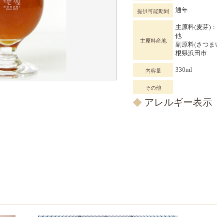
通年
提供可能期間
主原料(麦芽)
主原料産地
副原料(さつま
根県浜田市
330ml
内容量
その他
アレルギー表示