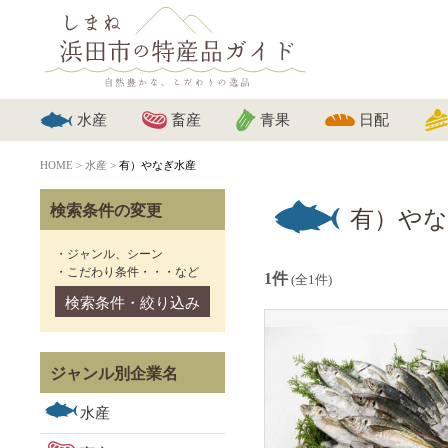
水産
畜産
青果
日配
HOME
>
水産
>
有）やなぎ水産
検索条件の変更
有）やな
・ジャンル、シーン
・こだわり条件・・・など
1件
(全1件)
検索条件・絞り込み
ジャンル別企業名
水産