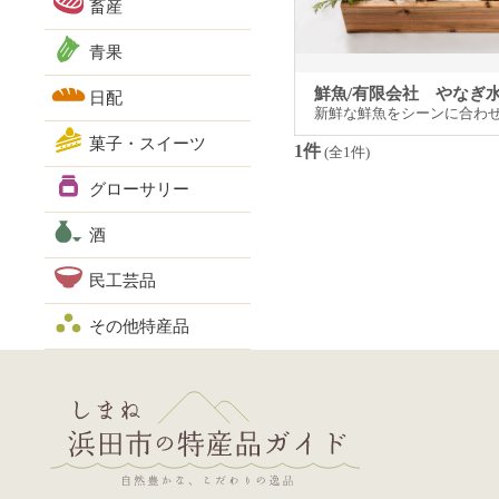
畜産
青果
鮮魚/有限会社 やなぎ
日配
新鮮な鮮魚をシーンに合わ
菓子・スイーツ
1件
(全1件)
グローサリー
酒
民工芸品
その他特産品