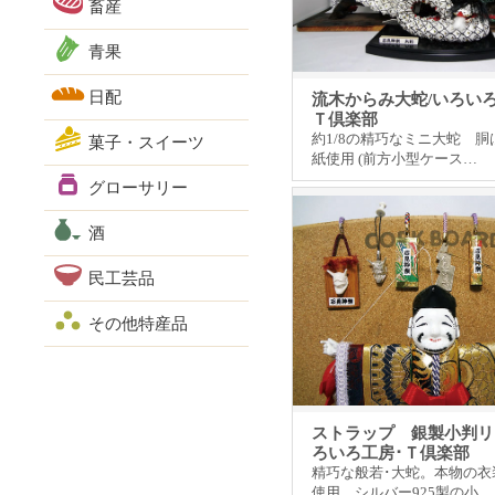
畜産
青果
日配
流木からみ大蛇/いろい
Ｔ倶楽部
約1/8の精巧なミニ大蛇 
菓子・スイーツ
紙使用 (前方小型ケース…
グローサリー
酒
民工芸品
その他特産品
ストラップ 銀製小判リ
ろいろ工房･Ｔ倶楽部
精巧な般若･大蛇。本物の衣
使用 シルバー925製の小…