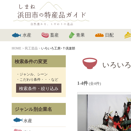
水産
畜産
青果
日配
HOME
>
民工芸品
>
いろいろ工房･Ｔ倶楽部
検索条件の変更
いろいろ
・ジャンル、シーン
・こだわり条件・・・など
1-4件
(全4件)
検索条件・絞り込み
ジャンル別企業名
水産