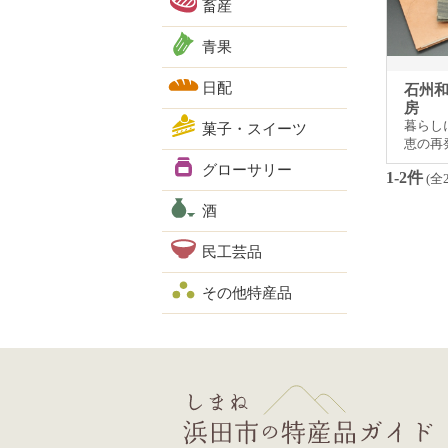
畜産
青果
日配
石州和
房
暮らし
菓子・スイーツ
恵の再
グローサリー
1-2件
(全
酒
民工芸品
その他特産品