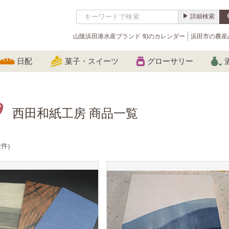
詳細検索
山陰浜田港水産ブランド 旬のカレンダー
浜田市の農産
日配
菓子・スイーツ
グローサリー
西田和紙工房 商品一覧
2件)