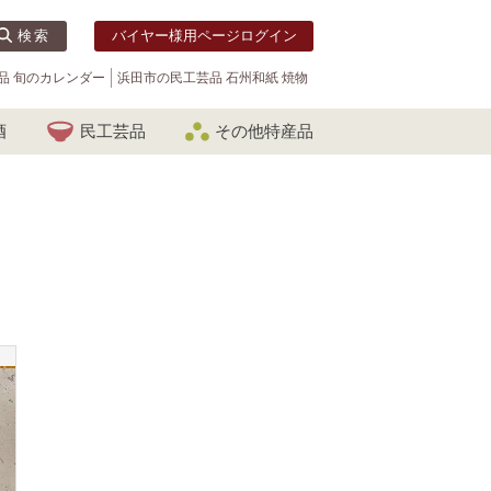
検索
バイヤー様用ページログイン
品 旬のカレンダー
浜田市の民工芸品 石州和紙 焼物
酒
民工芸品
その他特産品