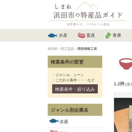
水産
畜産
青果
HOME
>
民工芸品
>
西田和紙工房
検索条件の変更
・ジャンル、シーン
・こだわり条件・・・など
1-2件
(全
検索条件・絞り込み
ジャンル別企業名
水産