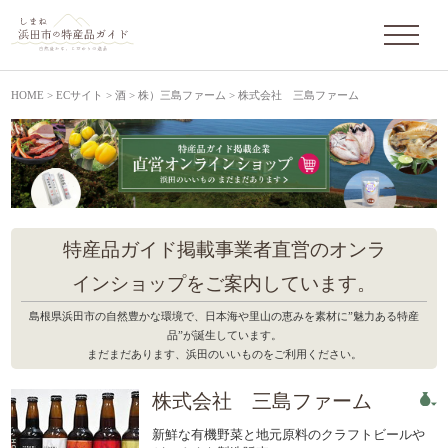
HOME
>
ECサイト
>
酒
>
株）三島ファーム
>
株式会社 三島ファーム
特産品ガイド掲載事業者直営のオンラ
インショップをご案内しています。
島根県浜田市の自然豊かな環境で、日本海や里山の恵みを素材に”魅力ある特産
品”が誕生しています。
まだまだあります、浜田のいいものをご利用ください。
株式会社 三島ファーム
新鮮な有機野菜と地元原料のクラフトビールや